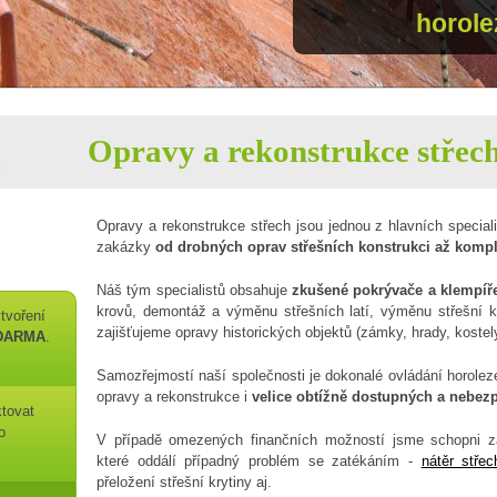
horole
Opravy a rekonstrukce střec
Opravy a rekonstrukce střech jsou jednou z hlavních speciali
zakázky
od drobných oprav střešních konstrukci až komple
Náš tým specialistů obsahuje
zkušené pokrývače a klempíř
krovů, demontáž a výměnu střešních latí, výměnu střešní k
tvoření
zajišťujeme opravy historických objektů (zámky, hrady, kostel
DARMA
.
Samozřejmostí naší společnosti je dokonalé ovládání horoleze
opravy a rekonstrukce i
velice obtížně dostupných a nebez
ktovat
o
V případě omezených finančních možností jsme schopni z
které oddálí případný problém se zatékáním -
nátěr střec
přeložení střešní krytiny aj.