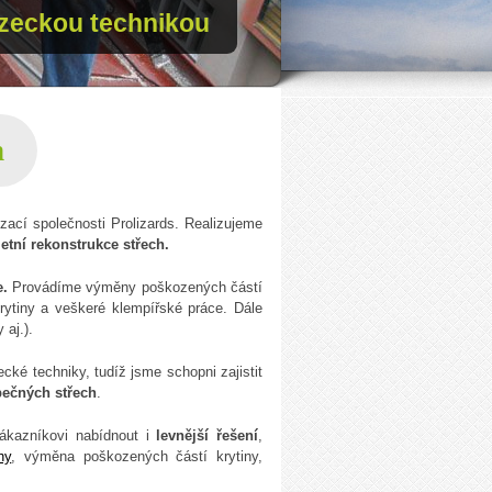
zeckou technikou
h
zací společnosti Prolizards. Realizujeme
tní rekonstrukce střech.
e.
Provádíme výměny poškozených částí
rytiny a veškeré klempířské práce. Dále
y
aj.).
cké techniky, tudíž jsme schopni zajistit
pečných střech
.
ákazníkovi nabídnout i
levnější řešení
,
hy
, výměna poškozených částí krytiny,