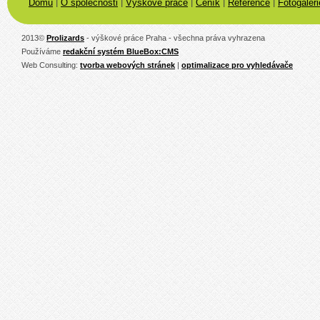
|
|
|
|
|
Domů
O společnosti
Výškové práce
Ceník
Reference
Fotogaleri
2013
©
Prolizards
- výškové práce Praha - všechna práva vyhrazena
Používáme
redakční systém BlueBox:CMS
Web Consulting:
tvorba webových stránek
|
optimalizace pro vyhledávače