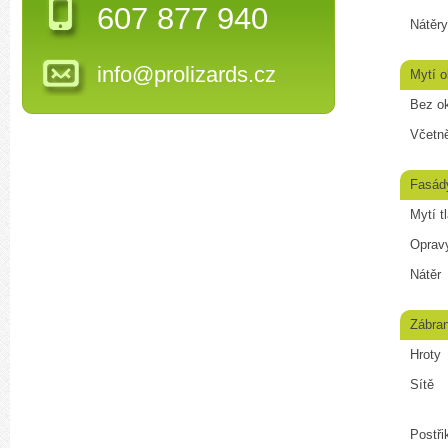
607 877 940
Nátěry
info@prolizards.cz
Mytí 
Bez o
Včetn
Fasád
Mytí t
Opravy
Nátěr
Zábran
Hroty
Sítě
Postři