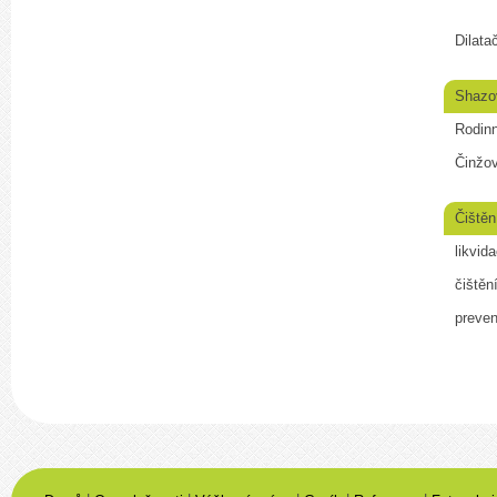
Dilata
Shazo
Rodin
Činžo
Čištěn
likvid
čištěn
preven