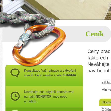
Ceník
Ceny prac
faktorech
Neváhejt
navrhnout 
Konzultace Vaší situace a vytvoření
specifického návrhu zcela
ZDARMA
.
Základ
Minimá
Neváhejte nás kdykoli kontaktovat
na naší
NONSTOP
lince nebo
emailem.
Okapy
Čištěn