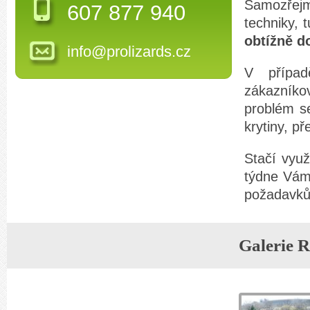
Samozřejm
607 877 940
techniky, 
obtížně d
info@prolizards.cz
V případ
zákazníko
problém s
krytiny, př
Stačí využ
týdne Vám
požadavků
Galerie R