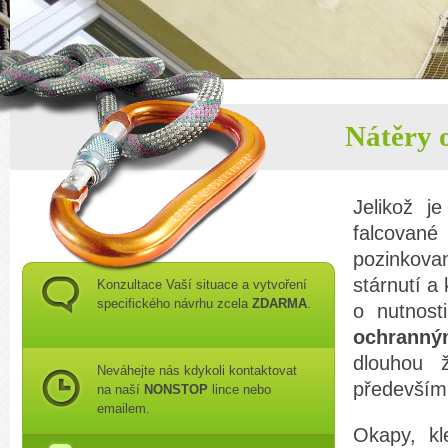
Nátěry 
Jelikož j
falcované
pozinkova
stárnutí a 
Konzultace Vaší situace a vytvoření
specifického návrhu zcela
ZDARMA
.
o nutnos
ochranný
dlouhou ž
Neváhejte nás kdykoli kontaktovat
především
na naší
NONSTOP
lince nebo
emailem.
Okapy, kl