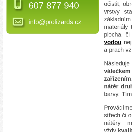
607 877 940
očistit, o
vrstvy st
základní
info@prolizards.cz
materiály 
plocha, č
vodou
nej
a prach vz
Následuj
válečkem
zařízením
nátěr druh
barvy. Tím
Provádíme
střech či 
nátěry 
vždy
kval