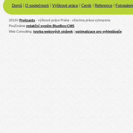
|
|
|
|
|
Domů
O společnosti
Výškové práce
Ceník
Reference
Fotogaleri
2013
©
Prolizards
- výškové práce Praha - všechna práva vyhrazena
Používáme
redakční systém BlueBox:CMS
Web Consulting:
tvorba webových stránek
|
optimalizace pro vyhledávače