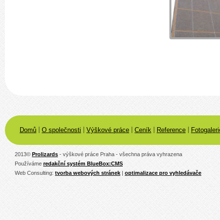
|
|
|
|
|
Domů
O společnosti
Výškové práce
Ceník
Reference
Fotogaleri
2013
©
Prolizards
- výškové práce Praha - všechna práva vyhrazena
Používáme
redakční systém BlueBox:CMS
Web Consulting:
tvorba webových stránek
|
optimalizace pro vyhledávače