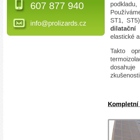
607 877 940
podkladu
Používáme
ST1, ST5)
info@prolizards.cz
dilatační
elastické a
Takto opr
termoizol
dosahuje
zkušenosti
Kompletní 