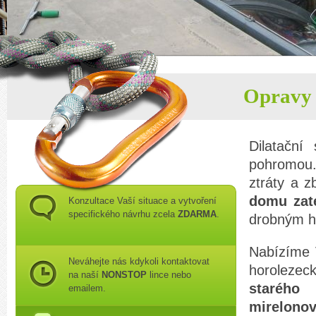
Opravy 
Dilatační
pohromou
ztráty a z
domu zat
Konzultace Vaší situace a vytvoření
specifického návrhu zcela
ZDARMA
.
drobným h
Nabízíme 
Neváhejte nás kdykoli kontaktovat
horolezec
na naší
NONSTOP
lince nebo
starého
emailem.
mirelonov