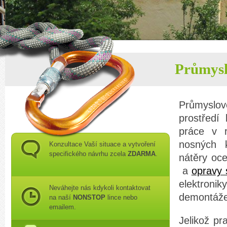
Průmysl
Průmyslov
prostředí
práce v 
nosných k
Konzultace Vaší situace a vytvoření
specifického návrhu zcela
ZDARMA
.
nátěry oce
a
opravy 
elektronik
Neváhejte nás kdykoli kontaktovat
demontáže
na naší
NONSTOP
lince nebo
emailem.
Jelikož pr