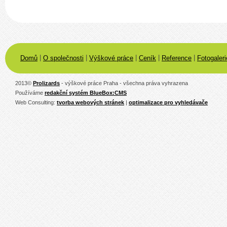
|
|
|
|
|
Domů
O společnosti
Výškové práce
Ceník
Reference
Fotogaleri
2013
©
Prolizards
- výškové práce Praha - všechna práva vyhrazena
Používáme
redakční systém BlueBox:CMS
Web Consulting:
tvorba webových stránek
|
optimalizace pro vyhledávače