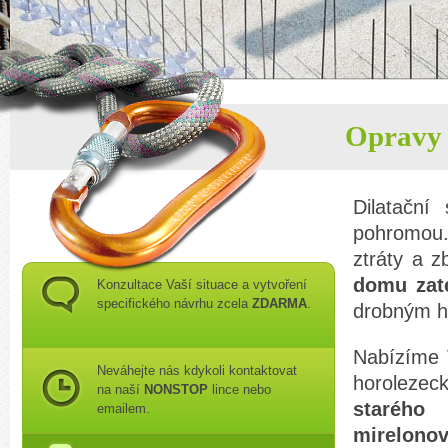
Opravy 
Dilatační
pohromou
ztráty a z
domu zat
Konzultace Vaší situace a vytvoření
specifického návrhu zcela
ZDARMA
.
drobným h
Nabízíme 
Neváhejte nás kdykoli kontaktovat
horolezec
na naší
NONSTOP
lince nebo
starého
emailem.
mirelonov