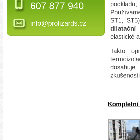
607 877 940
podkladu
Používáme
ST1, ST5)
info@prolizards.cz
dilatační
elastické a
Takto opr
termoizol
dosahuje
zkušenosti
Kompletní 