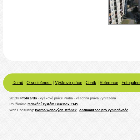
|
|
|
|
|
Domů
O společnosti
Výškové práce
Ceník
Reference
Fotogaleri
2013
©
Prolizards
- výškové práce Praha - všechna práva vyhrazena
Používáme
redakční systém BlueBox:CMS
Web Consulting:
tvorba webových stránek
|
optimalizace pro vyhledávače