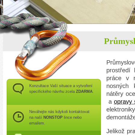
Průmysl
Průmyslov
prostředí
práce v 
nosných k
Konzultace Vaší situace a vytvoření
specifického návrhu zcela
ZDARMA
.
nátěry oce
a
opravy 
elektronik
Neváhejte nás kdykoli kontaktovat
demontáže
na naší
NONSTOP
lince nebo
emailem.
Jelikož pr