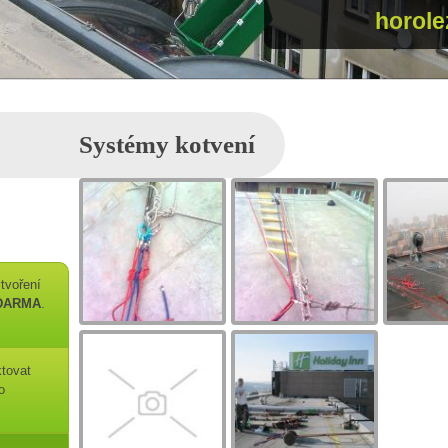
horole
Systémy kotvení
tvoření
DARMA
.
ktovat
o