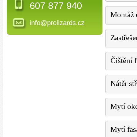
607 877 940
Montáž 
info@prolizards.cz
Zastřeše
Čištění 
Nátěr st
Mytí ok
Mytí fa