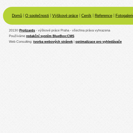
|
|
|
|
|
Domů
O společnosti
Výškové práce
Ceník
Reference
Fotogaleri
2013
©
Prolizards
- výškové práce Praha - všechna práva vyhrazena
Používáme
redakční systém BlueBox:CMS
Web Consulting:
tvorba webových stránek
|
optimalizace pro vyhledávače