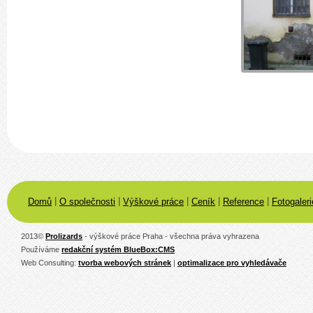
|
|
|
|
|
Domů
O společnosti
Výškové práce
Ceník
Reference
Fotogaleri
2013
©
Prolizards
- výškové práce Praha - všechna práva vyhrazena
Používáme
redakční systém BlueBox:CMS
Web Consulting:
tvorba webových stránek
|
optimalizace pro vyhledávače