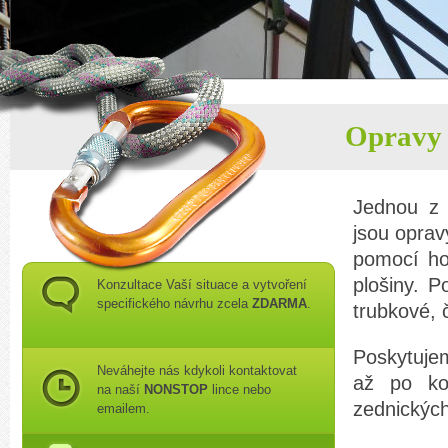
Opravy 
Jednou z 
jsou opra
pomocí ho
plošiny. P
Konzultace Vaší situace a vytvoření
specifického návrhu zcela
ZDARMA
.
trubkové, č
Poskytuje
Neváhejte nás kdykoli kontaktovat
až po k
na naší
NONSTOP
lince nebo
zednickýc
emailem.