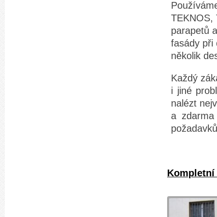
Používáme
TEKNOS, T
parapetů a
fasády při
několik des
Každý záka
i jiné pr
nalézt nej
a zdarma 
požadavků
Kompletní 