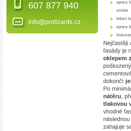
opravy 
607 877 940
omítek
řešení h
info@prolizards.cz
opravy b
štukován
Nejčastěji
fasády je 
oklepem z
poškozenýc
cementováp
dokončí
j
Po minimá
nátěru
, p
tlakovou
vhodné fas
následno
zahajuje s